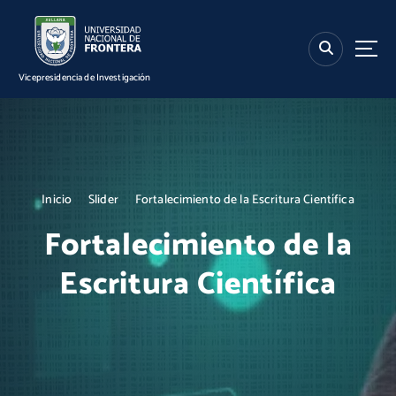
S
k
i
p
Vicepresidencia de Investigación
t
o
c
o
n
t
Inicio
Slider
Fortalecimiento de la Escritura Científica
e
n
Fortalecimiento de la
t
Escritura Científica