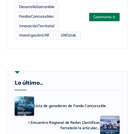
DesarrolloSostenible
FondosConcursables
Comments 0
InnovaciónTerritorial
InvestigaciónUNF
UNF2026
Lo último…
Lista de ganadores de Fondo Concursable
I Encuentro Regional de Redes Científicas
fortaleció la articulac...