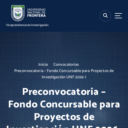
S
k
i
p
Vicepresidencia de Investigación
t
o
c
o
n
t
Inicio
Convocatorias
e
Preconvocatoria – Fondo Concursable para Proyectos de
n
Investigación UNF 2026-I
t
Preconvocatoria –
Fondo Concursable para
Proyectos de