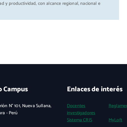
ad y productividad, con alcance regional, nacional e
o Campus
Enlaces de interés
rión N° 101, Nueva Sullana,
Docentes
Reglame
ura - Perú
investigadores
Sistema CRIS
MyLoft