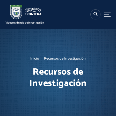
S
k
i
p
Vicepresidencia de Investigación
t
o
c
o
n
t
Inicio
Recursos de Investigación
e
n
Recursos de
t
Investigación