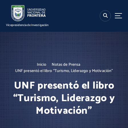
S
k
i
p
Vicepresidencia de Investigación
t
o
c
o
n
t
Inicio
Notas de Prensa
e
UNF presentó el libro “Turismo, Liderazgo y Motivación”
n
t
UNF presentó el libro
“Turismo, Liderazgo y
Motivación”