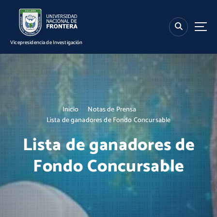
S
k
i
p
Vicepresidencia de Investigación
t
o
c
o
n
t
Inicio
Notas de Prensa
e
Lista de ganadores de Fondo Concursable
n
t
Lista de ganadores de
Fondo Concursable