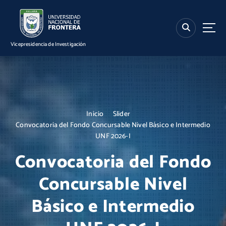
S
k
i
p
Vicepresidencia de Investigación
t
o
c
o
n
t
Inicio
Slider
e
Convocatoria del Fondo Concursable Nivel Básico e Intermedio
n
UNF 2026-I
t
Convocatoria del Fondo
Concursable Nivel
Básico e Intermedio