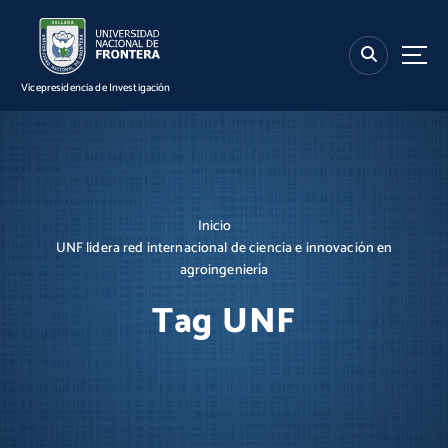
S
k
i
p
Vicepresidencia de Investigación
t
o
c
o
n
t
Inicio
e
UNF lidera red internacional de ciencia e innovación en
n
agroingeniería
t
Tag UNF