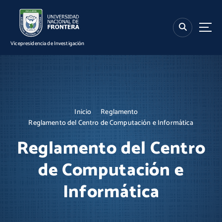
S
k
i
p
Vicepresidencia de Investigación
t
o
c
o
n
t
Inicio
Reglamento
e
Reglamento del Centro de Computación e Informática
n
t
Reglamento del Centro
de Computación e
Informática