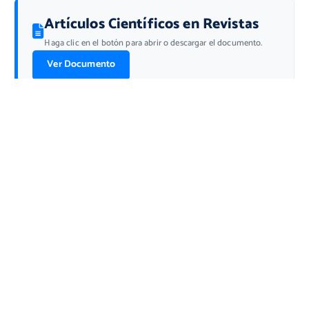
Artículos Científicos en Revistas
Haga clic en el botón para abrir o descargar el documento.
Ver Documento
Lo último…
Lista de ganadores de Fondo Concursable
I Encuentro Regional de Redes Científicas
fortaleció la articulac...
UNF fortalece capacidades de investigación e
innovación en docent...