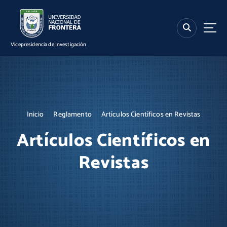
S
k
i
p
Vicepresidencia de Investigación
t
o
c
o
n
t
Inicio
Reglamento
Artículos Científicos en Revistas
e
n
Artículos Científicos en
t
Revistas