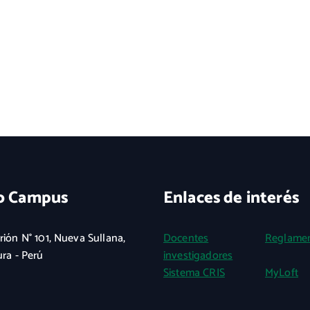
o Campus
Enlaces de interés
rión N° 101, Nueva Sullana,
Docentes
Reglame
ura - Perú
investigadores
Sistema CRIS
MyLoft