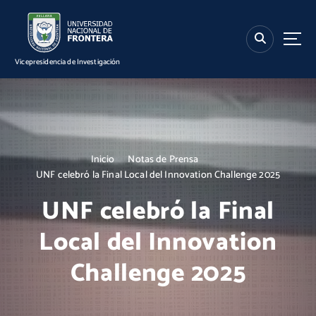
S
k
i
p
Vicepresidencia de Investigación
t
o
c
o
n
t
Inicio
Notas de Prensa
e
UNF celebró la Final Local del Innovation Challenge 2025
n
t
UNF celebró la Final
Local del Innovation
Challenge 2025