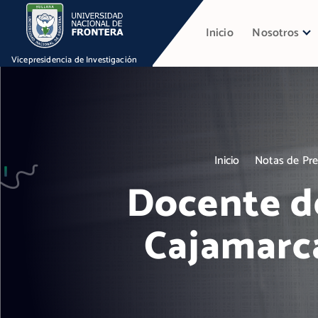
S
k
Inicio
Nosotros
i
p
Vicepresidencia de Investigación
t
o
c
o
n
Inicio
Notas de Pr
t
Docente de
e
n
t
Cajamarca