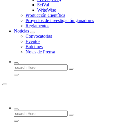
SciVal
WriteWise
Producción Científica
Proyectos de investigación ganadores
Reglamentos
Noticias
Convocatorias
Eventos
Boletines
Notas de Prensa
Search
for:
Vicepresidencia de Investigación
Search
for: