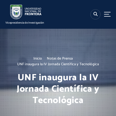
S
k
i
p
Vicepresidencia de Investigación
t
o
c
o
n
t
Inicio
Notas de Prensa
e
UNF inaugura la IV Jornada Científica y Tecnológica
n
t
UNF inaugura la IV
Jornada Científica y
Tecnológica