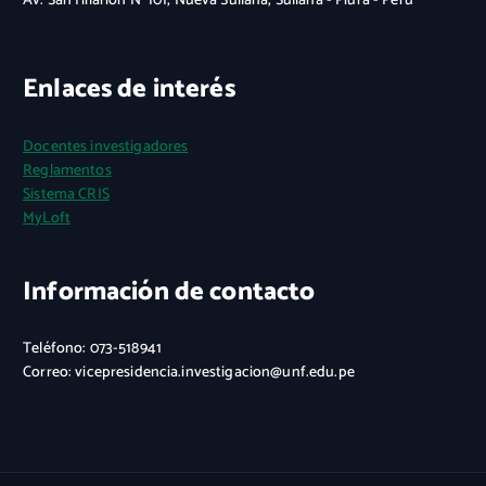
Av. San Hilarión N° 101, Nueva Sullana, Sullana - Piura - Perú
Enlaces de interés
Docentes investigadores
Reglamentos
Sistema CRIS
MyLoft
Información de contacto
Teléfono: 073-518941
Correo: vicepresidencia.investigacion@unf.edu.pe