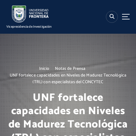
S
k
i
p
Vicepresidencia de Investigación
t
o
c
o
n
t
Inicio
Notas de Prensa
e
UNF fortalece capacidades en Niveles de Madurez Tecnológica
n
(TRL) con especialistas del CONCYTEC
t
UNF fortalece
capacidades en Niveles
de Madurez Tecnológica