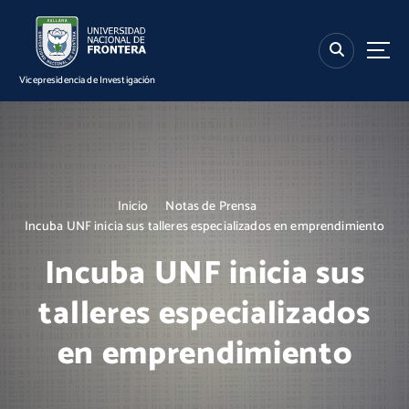
S
k
i
p
Vicepresidencia de Investigación
t
o
c
o
n
t
Inicio
Notas de Prensa
e
Incuba UNF inicia sus talleres especializados en emprendimiento
n
t
Incuba UNF inicia sus
talleres especializados
en emprendimiento