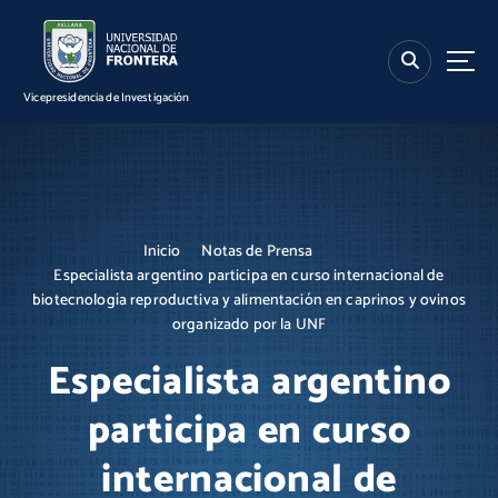
S
k
i
p
Vicepresidencia de Investigación
t
o
c
o
n
t
Inicio
Notas de Prensa
e
Especialista argentino participa en curso internacional de
n
biotecnología reproductiva y alimentación en caprinos y ovinos
t
organizado por la UNF
Especialista argentino
participa en curso
internacional de