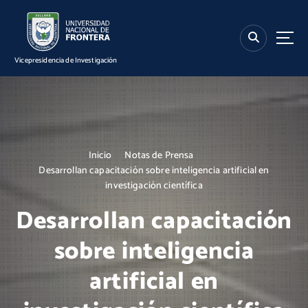
S
k
i
p
Vicepresidencia de Investigación
t
o
c
o
n
t
Inicio
Notas de Prensa
e
Desarrollan capacitación sobre inteligencia artificial en
n
investigación científica
t
Desarrollan capacitación
sobre inteligencia
artificial en