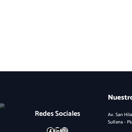
Nuestr
Redes Sociales
Av. San Hila
Sullana - Pi
Facebook
LinkedIn
Instagram