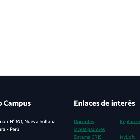
o Campus
Enlaces de interés
rión N° 101, Nueva Sullana,
Docentes
Reglame
ura - Perú
investigadores
Sistema CRIS
MyLoft