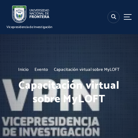
S
k
i
p
Vicepresidencia de Investigación
t
o
c
o
n
t
Inicio
Evento
Capacitación virtual sobre MyLOFT
e
n
Capacitación virtual
t
sobre MyLOFT