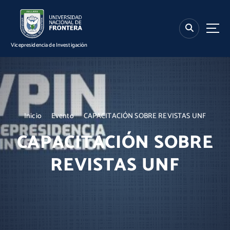
S
k
i
p
Vicepresidencia de Investigación
t
o
c
o
n
t
Inicio
Evento
CAPACITACIÓN SOBRE REVISTAS UNF
e
n
CAPACITACIÓN SOBRE
t
REVISTAS UNF