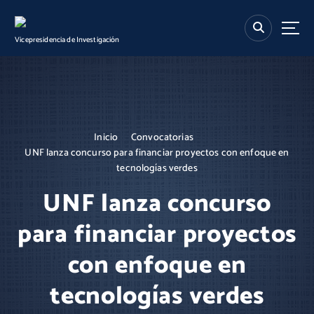
S
k
i
Vicepresidencia de Investigación
p
t
o
c
o
n
Inicio
Convocatorias
t
UNF lanza concurso para financiar proyectos con enfoque en
e
tecnologías verdes
n
t
UNF lanza concurso
para financiar proyectos
con enfoque en
tecnologías verdes