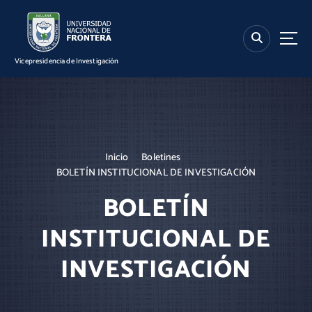
S
k
i
p
Vicepresidencia de Investigación
t
o
c
o
n
t
Inicio
Boletines
e
BOLETÍN INSTITUCIONAL DE INVESTIGACIÓN
n
t
BOLETÍN
INSTITUCIONAL DE
INVESTIGACIÓN