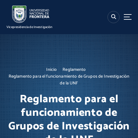
S
k
i
p
Vicepresidencia de Investigación
t
o
c
o
n
t
Inicio
Reglamento
e
Reglamento para el funcionamiento de Grupos de Investigación
n
de la UNF
t
Reglamento para el
funcionamiento de
Grupos de Investigación