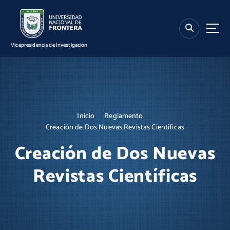
S
k
i
p
Vicepresidencia de Investigación
t
o
c
o
n
t
Inicio
Reglamento
e
Creación de Dos Nuevas Revistas Científicas
n
t
Creación de Dos Nuevas
Revistas Científicas