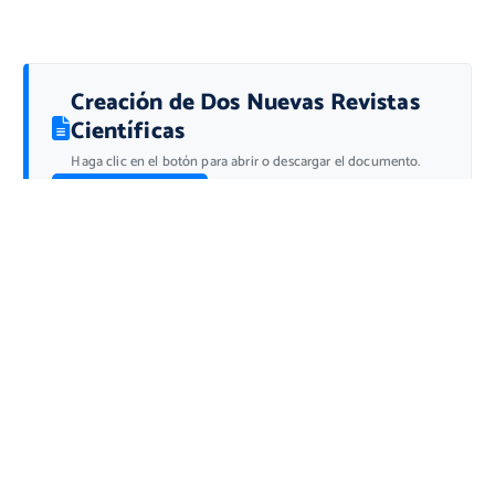
Creación de Dos Nuevas Revistas
Científicas
Haga clic en el botón para abrir o descargar el documento.
Ver Documento
Lo último…
Lista de ganadores de Fondo Concursable
I Encuentro Regional de Redes Científicas