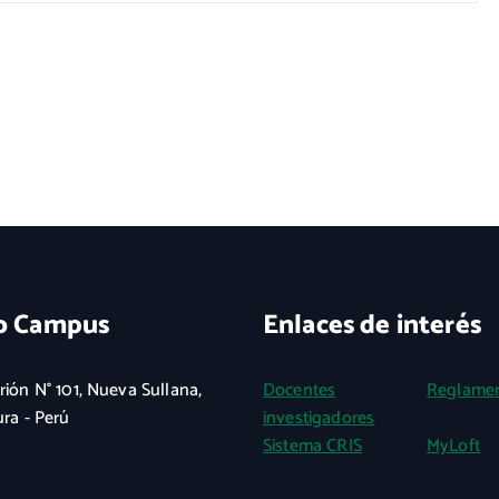
o Campus
Enlaces de interés
rión N° 101, Nueva Sullana,
Docentes
Reglame
ura - Perú
investigadores
Sistema CRIS
MyLoft