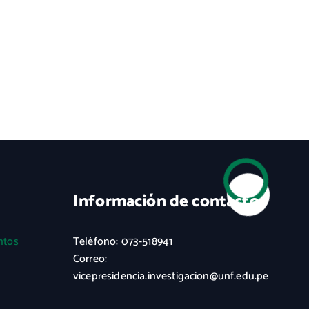
Información de contacto
ntos
Teléfono: 073-518941
Correo:
vicepresidencia.investigacion@unf.edu.pe