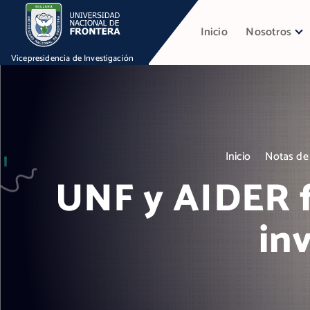
S
k
Inicio
Nosotros
i
p
Vicepresidencia de Investigación
t
o
c
o
n
Inicio
Notas de
t
UNF y AIDER f
e
n
t
in