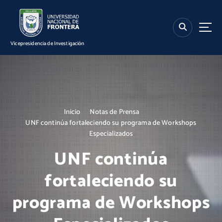
S
k
i
p
Vicepresidencia de Investigación
t
o
c
o
n
t
Inicio
Notas de Prensa
e
UNF continúa fortaleciendo su programa de Workshops
n
Especializados
t
UNF continúa
fortaleciendo su
programa de Workshops