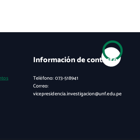
Información de contacto
ntos
Teléfono: 073-518941
Correo:
vicepresidencia.investigacion@unf.edu.pe