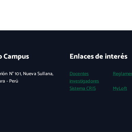
o Campus
Enlaces de interés
rión N° 101, Nueva Sullana,
Docentes
Reglame
ura - Perú
investigadores
Sistema CRIS
MyLoft