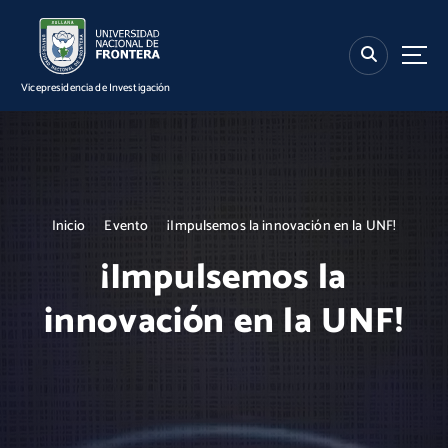
S
k
i
p
Vicepresidencia de Investigación
t
o
c
o
n
t
Inicio
Evento
¡Impulsemos la innovación en la UNF!
e
n
¡Impulsemos la
t
innovación en la UNF!