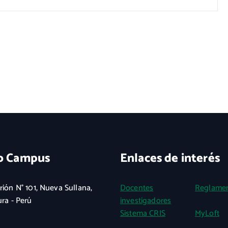
o Campus
Enlaces de interés
rión N° 101, Nueva Sullana,
Docentes
Reglame
ura - Perú
investigadores
Sistema CRIS
MyLoft