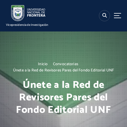
S
k
i
p
Vicepresidencia de Investigación
t
o
c
o
n
t
Inicio
Convocatorias
e
Únete a la Red de Revisores Pares del Fondo Editorial UNF
n
t
Únete a la Red de
Revisores Pares del
Fondo Editorial UNF